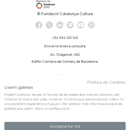
© Fundació Catalunya Cultura
+34 934 123 143
Envia’ns la teva consulta
Av. Diagonal, 452
Edifici Cambra de Comerç de Barcelona.
Avís legal
Politica de Cookies
Politica de privacitat
Usem galetes
Podem col·locar-les per a l'anàlisi de les dades dels nostres visitants, per
By 100X100NET
millorar el nostre lloc web, mostrar-hi contingut personalitzat i oferir-hi
una excel·lent experiència d'usuari. Per obtenir més informació sobre les
galetes que usem, obriu la configuració.
f (NEWSLETTER)
Subscriu-te al nostre bulletí
Accepta-ho tot