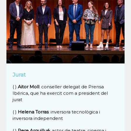
Jurat
( )
Aitor Moll
: conseller delegat de Prensa
Ibérica, que ha exercit com a president del
jurat
( )
Helena Torras
: inversora tecnològica i
inversora independent
( )
Pere Arquillué
: actor de teatre, cinema i