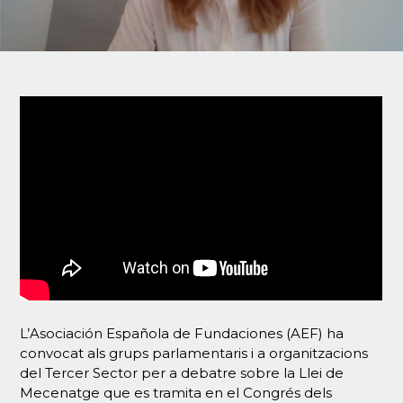
L’Asociación Española de Fundaciones (AEF) ha
convocat als grups parlamentaris i a organitzacions
del Tercer Sector per a debatre sobre la Llei de
Mecenatge que es tramita en el Congrés dels