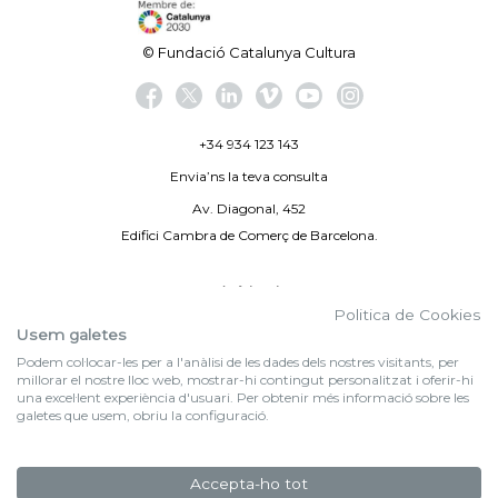
© Fundació Catalunya Cultura
+34 934 123 143
Envia’ns la teva consulta
Av. Diagonal, 452
Edifici Cambra de Comerç de Barcelona.
Avís legal
Politica de Cookies
Politica de privacitat
Usem galetes
Podem col·locar-les per a l'anàlisi de les dades dels nostres visitants, per
By 100X100NET
millorar el nostre lloc web, mostrar-hi contingut personalitzat i oferir-hi
una excel·lent experiència d'usuari. Per obtenir més informació sobre les
galetes que usem, obriu la configuració.
f (NEWSLETTER)
Subscriu-te al nostre bulletí
Accepta-ho tot