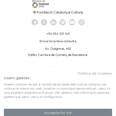
© Fundació Catalunya Cultura
+34 934 123 143
Envia’ns la teva consulta
Av. Diagonal, 452
Edifici Cambra de Comerç de Barcelona.
Avís legal
Politica de Cookies
Politica de privacitat
Usem galetes
Podem col·locar-les per a l'anàlisi de les dades dels nostres visitants, per
By 100X100NET
millorar el nostre lloc web, mostrar-hi contingut personalitzat i oferir-hi
una excel·lent experiència d'usuari. Per obtenir més informació sobre les
galetes que usem, obriu la configuració.
f (NEWSLETTER)
Subscriu-te al nostre bulletí
Accepta-ho tot