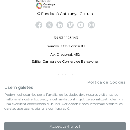
© Fundació Catalunya Cultura
+34 934 123 143
Envia’ns la teva consulta
Av. Diagonal, 452
Edifici Cambra de Comerç de Barcelona.
Avís legal
Politica de Cookies
Politica de privacitat
Usem galetes
Podem col·locar-les per a l'anàlisi de les dades dels nostres visitants, per
By 100X100NET
millorar el nostre lloc web, mostrar-hi contingut personalitzat i oferir-hi
una excel·lent experiència d'usuari. Per obtenir més informació sobre les
galetes que usem, obriu la configuració.
f (NEWSLETTER)
Subscriu-te al nostre bulletí
Accepta-ho tot