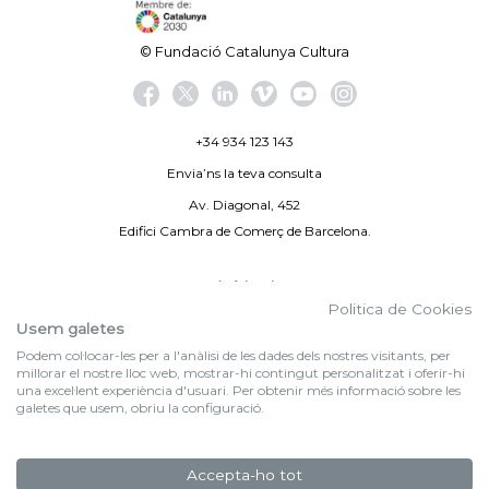
© Fundació Catalunya Cultura
+34 934 123 143
Envia’ns la teva consulta
Av. Diagonal, 452
Edifici Cambra de Comerç de Barcelona.
Avís legal
Politica de Cookies
Politica de privacitat
Usem galetes
Podem col·locar-les per a l'anàlisi de les dades dels nostres visitants, per
By 100X100NET
millorar el nostre lloc web, mostrar-hi contingut personalitzat i oferir-hi
una excel·lent experiència d'usuari. Per obtenir més informació sobre les
galetes que usem, obriu la configuració.
f (NEWSLETTER)
Subscriu-te al nostre bulletí
Accepta-ho tot