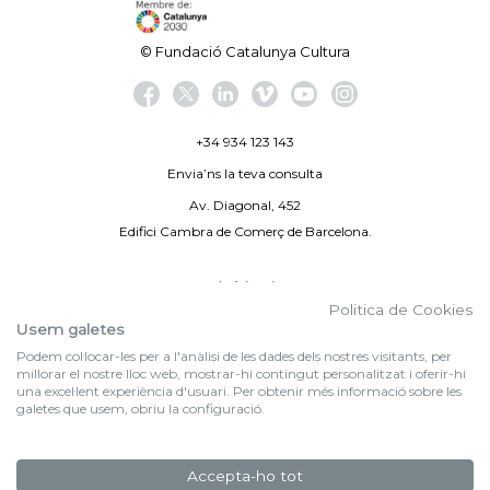
© Fundació Catalunya Cultura
+34 934 123 143
Envia’ns la teva consulta
Av. Diagonal, 452
Edifici Cambra de Comerç de Barcelona.
Avís legal
Politica de Cookies
Politica de privacitat
Usem galetes
Podem col·locar-les per a l'anàlisi de les dades dels nostres visitants, per
By 100X100NET
millorar el nostre lloc web, mostrar-hi contingut personalitzat i oferir-hi
una excel·lent experiència d'usuari. Per obtenir més informació sobre les
galetes que usem, obriu la configuració.
f (NEWSLETTER)
Subscriu-te al nostre bulletí
Accepta-ho tot