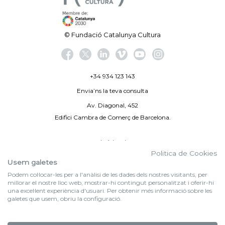
© Fundació Catalunya Cultura
+34 934 123 143
Envia’ns la teva consulta
Av. Diagonal, 452
Edifici Cambra de Comerç de Barcelona.
Avís legal
Politica de Cookies
Politica de privacitat
Usem galetes
Podem col·locar-les per a l'anàlisi de les dades dels nostres visitants, per
By 100X100NET
millorar el nostre lloc web, mostrar-hi contingut personalitzat i oferir-hi
una excel·lent experiència d'usuari. Per obtenir més informació sobre les
galetes que usem, obriu la configuració.
f (NEWSLETTER)
Subscriu-te al nostre bulletí