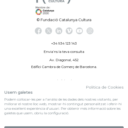
© Fundació Catalunya Cultura
+34 934 123 143
Envia’ns la teva consulta
Av. Diagonal, 452
Edifici Cambra de Comerç de Barcelona.
Avís legal
Politica de Cookies
Politica de privacitat
Usem galetes
Podem col·locar-les per a l'anàlisi de les dades dels nostres visitants, per
By 100X100NET
millorar el nostre lloc web, mostrar-hi contingut personalitzat i oferir-hi
una excel·lent experiència d'usuari. Per obtenir més informació sobre les
galetes que usem, obriu la configuració.
f (NEWSLETTER)
Subscriu-te al nostre bulletí