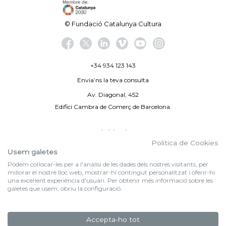
© Fundació Catalunya Cultura
+34 934 123 143
Envia’ns la teva consulta
Av. Diagonal, 452
Edifici Cambra de Comerç de Barcelona.
Avís legal
Politica de Cookies
Politica de privacitat
Usem galetes
Podem col·locar-les per a l'anàlisi de les dades dels nostres visitants, per
By 100X100NET
millorar el nostre lloc web, mostrar-hi contingut personalitzat i oferir-hi
una excel·lent experiència d'usuari. Per obtenir més informació sobre les
galetes que usem, obriu la configuració.
f (NEWSLETTER)
Subscriu-te al nostre bulletí
Accepta-ho tot