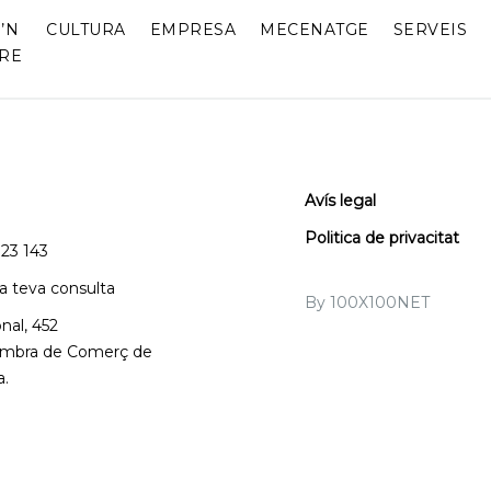
’N
CULTURA
EMPRESA
MECENATGE
SERVEIS
RE
Avís legal
Politica de privacitat
123 143
la teva consulta
By 100X100NET
nal, 452
Cambra de Comerç de
a.