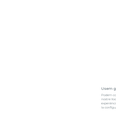
Usem g
Podem col·
nostre llo
experiènci
la configu