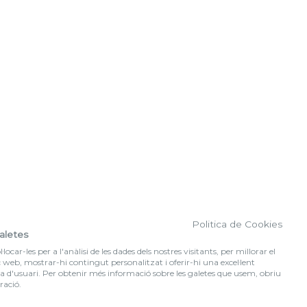
Politica de Cookies
aletes
locar-les per a l'anàlisi de les dades dels nostres visitants, per millorar el
c web, mostrar-hi contingut personalitzat i oferir-hi una excel·lent
a d'usuari. Per obtenir més informació sobre les galetes que usem, obriu
ració.