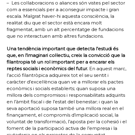
– Les col·laboracions o aliances són vistes pel sector
com a essencials per a aconseguir impacte i gran
escala. Malgrat haver-hi aquesta consciència, la
realitat diu que el sector està encara molt
fragmentat, amb un alt percentatge de fundacions
que no interactuen amb altres fundacions.
Una tendència important que detecta l’estudi és
que, en l’imaginari col·lectiu, creix la convicció que la
filantropia té un rol important per a encarar els
reptes socials i econòmics del futur.
En aquest marc,
l’acció filantròpica adquireix tot el seu sentit i
caràcter d’excel·lència quan ve a millorar els pactes
econòmics i socials establerts; quan suposa una
millora dels compromisos i responsabilitats adquirits
en l’àmbit fiscal i de l’estat del benestar; i quan la
seva aportació suposa també una millora real en el
finançament, el compromís d’implicació social, la
voluntat de transformació, l’aposta per la cohesió i el
foment de la participació activa de l’empresa i la
ciutadania en els projectes de la comunitat.