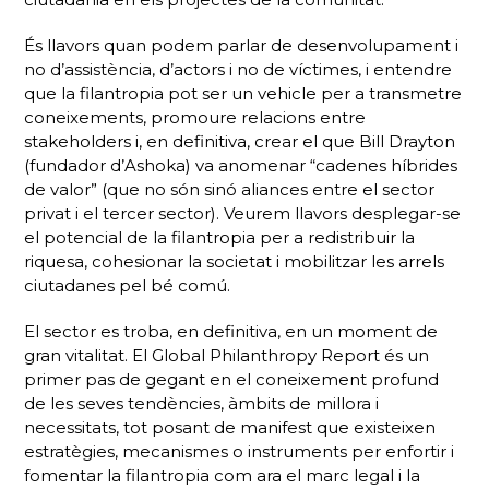
És llavors quan podem parlar de desenvolupament i
no d’assistència, d’actors i no de víctimes, i entendre
que la filantropia pot ser un vehicle per a transmetre
coneixements, promoure relacions entre
stakeholders
i, en definitiva, crear el que Bill Drayton
(fundador d’Ashoka) va anomenar “cadenes híbrides
de valor” (que no són sinó aliances entre el sector
privat i el tercer sector). Veurem llavors desplegar-se
el potencial de la filantropia per a redistribuir la
riquesa, cohesionar la societat i mobilitzar les arrels
ciutadanes pel bé comú.
El sector es troba, en definitiva, en un moment de
gran vitalitat. El
Global Philanthropy Report
és un
primer pas de gegant en el coneixement profund
de les seves tendències, àmbits de millora i
necessitats, tot posant de manifest que existeixen
estratègies, mecanismes o instruments per enfortir i
fomentar la filantropia com ara el marc legal i la