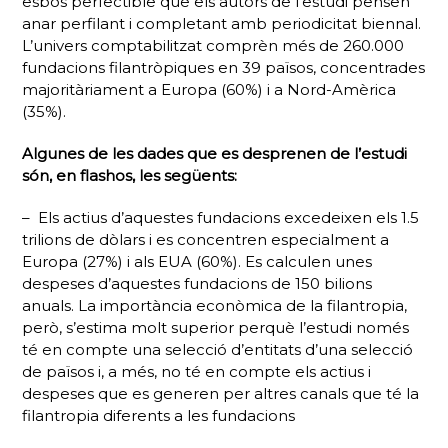
esbós perfectible que els autors de l’estudi pensen
anar perfilant i completant amb periodicitat biennal.
L’univers comptabilitzat comprèn més de 260.000
fundacions filantròpiques en 39 països, concentrades
majoritàriament a Europa (60%) i a Nord-Amèrica
(35%).
Algunes de les dades que es desprenen de l’estudi
són, en
flashos
, les següents:
– Els actius d’aquestes fundacions excedeixen els 1.5
trilions de dòlars i es concentren especialment a
Europa (27%) i als EUA (60%). Es calculen unes
despeses d’aquestes fundacions de 150 bilions
anuals. La importància econòmica de la filantropia,
però, s’estima molt superior perquè l’estudi només
té en compte una selecció d’entitats d’una selecció
de països i, a més, no té en compte els actius i
despeses que es generen per altres canals que té la
filantropia diferents a les fundacions