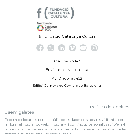
© Fundació Catalunya Cultura
+34 934 123 143
Envia’ns la teva consulta
Av. Diagonal, 452
Edifici Cambra de Comerç de Barcelona.
Avís legal
Politica de Cookies
Politica de privacitat
Usem galetes
Podem col·locar-les per a l'anàlisi de les dades dels nostres visitants, per
By 100X100NET
millorar el nostre lloc web, mostrar-hi contingut personalitzat i oferir-hi
una excel·lent experiència d'usuari. Per obtenir més informació sobre les
galetes que usem, obriu la configuració.