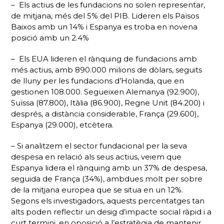
– Els actius de les fundacions no solen representar,
de mitjana, més del 5% del PIB. Lideren els Països
Baixos amb un 14% i Espanya es troba en novena
posició amb un 2.4%
– Els EUA lideren el rànquing de fundacions amb
més actius, amb 890.000 milions de dòlars, seguits
de lluny per les fundacions d’Holanda, que en
gestionen 108.000. Segueixen Alemanya (92.900),
Suïssa (87.800), Itàlia (86.900), Regne Unit (84.200) i
després, a distància considerable, França (29.600),
Espanya (29.000), etcètera.
– Si analitzem el sector fundacional per la seva
despesa en relació als seus actius, veiem que
Espanya lidera el rànquing amb un 37% de despesa,
seguida de França (34%), ambdues molt per sobre
de la mitjana europea que se situa en un 12%.
Segons els investigadors, aquests percentatges tan
alts poden reflectir un desig d’impacte social ràpid i a
curt termini, en oposició a l’estratègia de mantenir