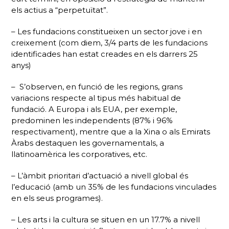
els actius a “perpetuïtat”.
– Les fundacions constitueixen un sector jove i en
creixement (com diem, 3/4 parts de les fundacions
identificades han estat creades en els darrers 25
anys)
– S’observen, en funció de les regions, grans
variacions respecte al tipus més habitual de
fundació. A Europa i als EUA, per exemple,
predominen les independents (87% i 96%
respectivament), mentre que a la Xina o als Emirats
Àrabs destaquen les governamentals, a
llatinoamèrica les corporatives, etc.
– L’àmbit prioritari d’actuació a nivell global és
l’educació (amb un 35% de les fundacions vinculades
en els seus programes).
– Les arts i la cultura se situen en un 17.7% a nivell