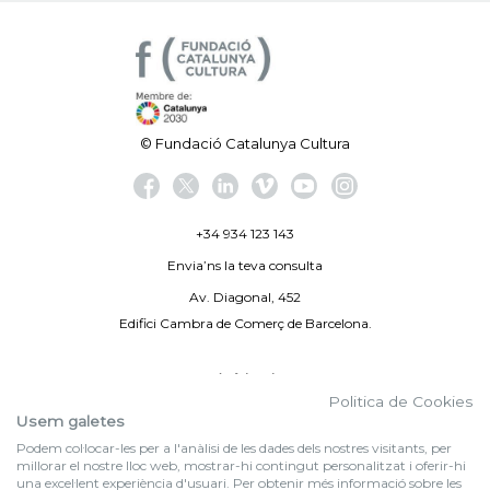
© Fundació Catalunya Cultura
+34 934 123 143
Envia’ns la teva consulta
Av. Diagonal, 452
Edifici Cambra de Comerç de Barcelona.
Avís legal
Politica de Cookies
Politica de privacitat
Usem galetes
Podem col·locar-les per a l'anàlisi de les dades dels nostres visitants, per
By 100X100NET
millorar el nostre lloc web, mostrar-hi contingut personalitzat i oferir-hi
una excel·lent experiència d'usuari. Per obtenir més informació sobre les