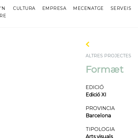
’N
CULTURA
EMPRESA
MECENATGE
SERVEIS
RE
ALTRES PROJECTES
Formæt
EDICIÓ
Edició XI
PROVINCIA
Barcelona
TIPOLOGIA
Arts visuals