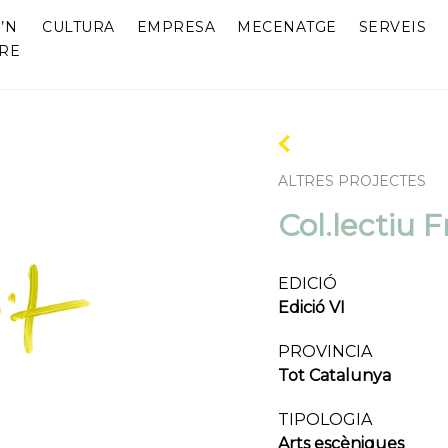
’N
CULTURA
EMPRESA
MECENATGE
SERVEIS
RE
ALTRES PROJECTES
Col.lectiu F
EDICIÓ
Edició VI
PROVINCIA
Tot Catalunya
TIPOLOGIA
Arts escèniques