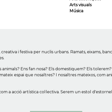
Arts visuals
Música
 creativa i festiva per nuclis urbans. Ramats, eixams, bancs
es.
s animals? Ens fan nosa? Els domestiquem? Els tolerem
mateix espai que nosaltres? I nosaltres mateixos, com an
om a acció artística col·lectiva. Serem un estol d'estorn