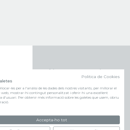
f (NEWSLETTER)
Politica de Cookies
aletes
Subscriu-te al nostre bulletí
locar-les per a l'anàlisi de les dades dels nostres visitants, per millorar el
c web, mostrar-hi contingut personalitzat i oferir-hi una excel·lent
a d'usuari. Per obtenir més informació sobre les galetes que usem, obriu
FORMULARI
ració.
D'INSCRIPCIÓ
Accepta-ho tot