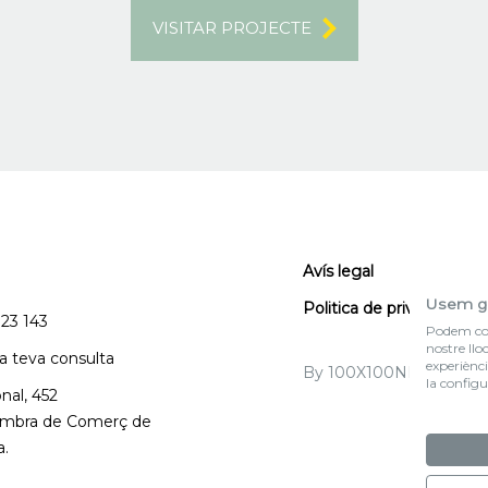
VISITAR PROJECTE
Avís legal
Usem g
Politica de privacitat
123 143
Podem col·
nostre llo
la teva consulta
experiènci
By 100X100NET
la configu
nal, 452
Cambra de Comerç de
a.