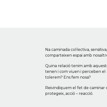
Na caminada col·lectiva, sensitiva,
comparteixen espai amb nosaltr
Quina relació tenim amb aquest
tenen i com viuen i perceben el 
tolerem? Ens fem nosa?
Reivindiquem el fet de caminar c
protegeix, acció – reacció.