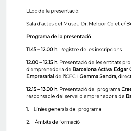
LLoc de la presentació:
Sala d'actes del Museu Dr. Melcior Colet c/ 
Programa de la presentació
11.45 – 12.00 h
. Registre de les inscripcions.
12.00 – 12.15 h.
Presentació de les entitats pr
d'emprenedoria de
Barcelona Activa
;
Edgar 
Empresarial
de l'iCEC, i
Gemma Sendra
, dire
12.15 – 13.00 h
. Presentació del programa
Cre
responsable del servei d'emprenedoria de
Ba
1. Línies generals del programa
2. Àmbits de formació