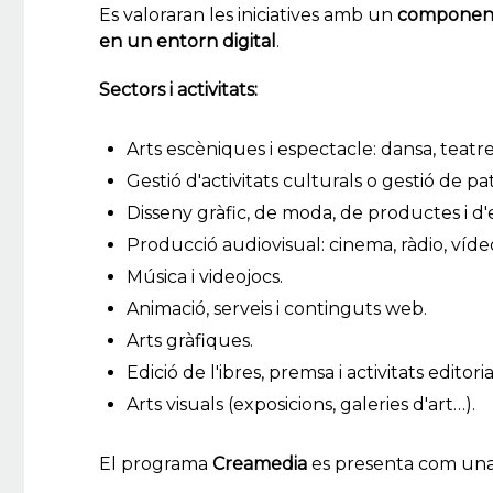
Es valoraran les iniciatives amb un
component 
en un entorn digital
.
Sectors i activitats:
Arts escèniques i espectacle: dansa, teatre
Gestió d'activitats culturals o gestió de pa
Disseny gràfic, de moda, de productes i d'e
Producció audiovisual: cinema, ràdio, vídeo, 
Música i videojocs.
Animació, serveis i continguts web.
Arts gràfiques.
Edició de l'ibres, premsa i activitats editoria
Arts visuals (exposicions, galeries d'art…).
El programa
Creamedia
es presenta com una 