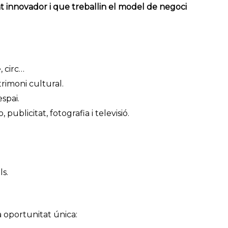
innovador i que treballin el model de negoci
, circ…
trimoni cultural.
spai.
publicitat, fotografia i televisió.
ls.
oportunitat única: