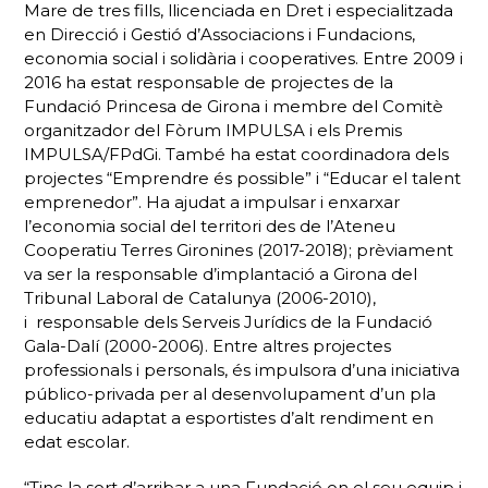
Mare de tres fills, llicenciada en Dret i especialitzada
en Direcció i Gestió d’Associacions i Fundacions,
economia social i solidària i cooperatives. Entre 2009 i
2016 ha estat responsable de projectes de la
Fundació Princesa de Girona i membre del Comitè
organitzador del Fòrum IMPULSA i els Premis
IMPULSA/FPdGi. També ha estat coordinadora dels
projectes “Emprendre és possible” i “Educar el talent
emprenedor”. Ha ajudat a impulsar i enxarxar
l’economia social del territori des de l’Ateneu
Cooperatiu Terres Gironines (2017-2018); prèviament
va ser la responsable d’implantació a Girona del
Tribunal Laboral de Catalunya (2006-2010),
i responsable dels Serveis Jurídics de la Fundació
Gala-Dalí (2000-2006). Entre altres projectes
professionals i personals, és impulsora d’una iniciativa
público-privada per al desenvolupament d’un pla
educatiu adaptat a esportistes d’alt rendiment en
edat escolar.
“Tinc la sort d’arribar a una Fundació on el seu equip i