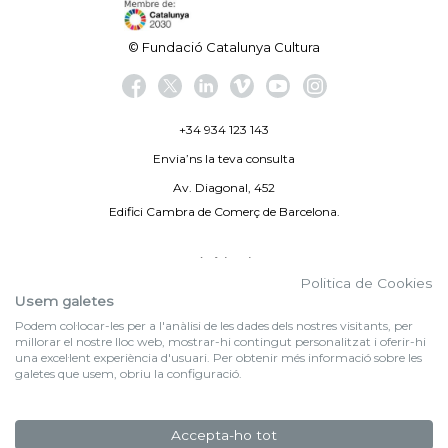
© Fundació Catalunya Cultura
+34 934 123 143
Envia’ns la teva consulta
Av. Diagonal, 452
Edifici Cambra de Comerç de Barcelona.
Avís legal
Politica de Cookies
Politica de privacitat
Usem galetes
Podem col·locar-les per a l'anàlisi de les dades dels nostres visitants, per
By 100X100NET
millorar el nostre lloc web, mostrar-hi contingut personalitzat i oferir-hi
una excel·lent experiència d'usuari. Per obtenir més informació sobre les
galetes que usem, obriu la configuració.
f (NEWSLETTER)
Subscriu-te al nostre bulletí
Accepta-ho tot