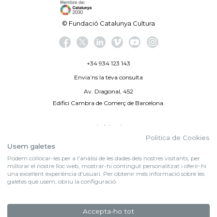
© Fundació Catalunya Cultura
+34 934 123 143
Envia’ns la teva consulta
Av. Diagonal, 452
Edifici Cambra de Comerç de Barcelona.
Avís legal
Politica de Cookies
Politica de privacitat
Usem galetes
Podem col·locar-les per a l'anàlisi de les dades dels nostres visitants, per
By 100X100NET
millorar el nostre lloc web, mostrar-hi contingut personalitzat i oferir-hi
una excel·lent experiència d'usuari. Per obtenir més informació sobre les
galetes que usem, obriu la configuració.
f (NEWSLETTER)
Subscriu-te al nostre bulletí
Accepta-ho tot