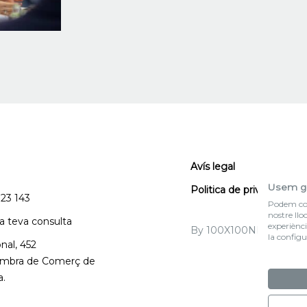
Avís legal
Usem g
Politica de privacitat
123 143
Podem col·
nostre llo
la teva consulta
experiènci
By 100X100NET
la configu
nal, 452
Cambra de Comerç de
a.