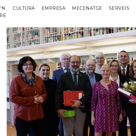
’N
CULTURA
EMPRESA
MECENATGE
SERVEIS
RE