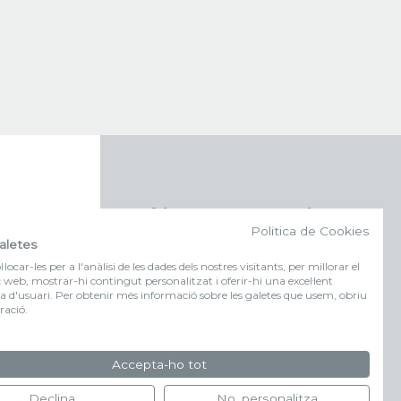
f (NEWSLETTER)
Politica de Cookies
aletes
Subscriu-te al nostre bulletí
locar-les per a l'anàlisi de les dades dels nostres visitants, per millorar el
c web, mostrar-hi contingut personalitzat i oferir-hi una excel·lent
a d'usuari. Per obtenir més informació sobre les galetes que usem, obriu
FORMULARI
ració.
D'INSCRIPCIÓ
Accepta-ho tot
Declina
No, personalitza