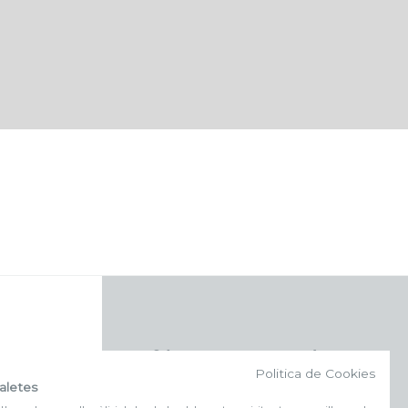
f (NEWSLETTER)
Politica de Cookies
aletes
Subscriu-te al nostre bulletí