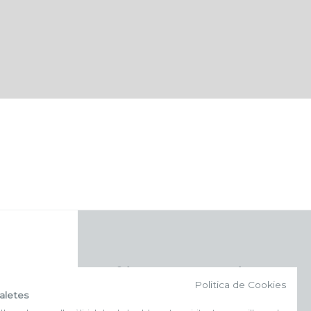
f (NEWSLETTER)
Politica de Cookies
aletes
Subscriu-te al nostre bulletí