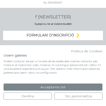
By 100X100NET
f (NEWSLETTER)
Subscriu-te al nostre bulletí
FORMULARI D'INSCRIPCIÓ
Politica de Cookies
Usem galetes
Podem col·locar-les per a l'anàlisi de les dades dels nostres visitants, per
millorar el nostre lloc web, mostrar-hi contingut personalitzat i oferir-hi
una excel·lent experiència d'usuari. Per obtenir més informació sobre les
galetes que usem, obriu la configuració.
Accepta-ho tot
Declina
No, personalitza