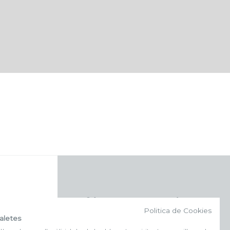
f (NEWSLETTER)
Politica de Cookies
aletes
Subscriu-te al nostre bulletí