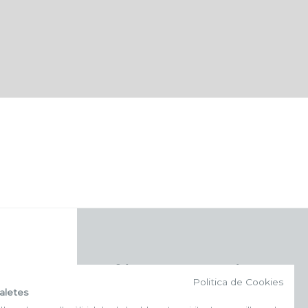
f (NEWSLETTER)
Politica de Cookies
aletes
Subscriu-te al nostre bulletí