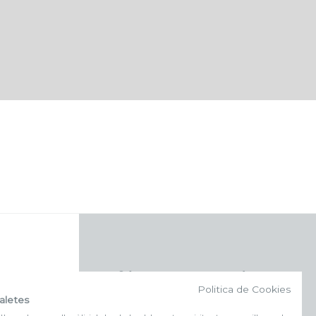
f (NEWSLETTER)
Politica de Cookies
aletes
Subscriu-te al nostre bulletí