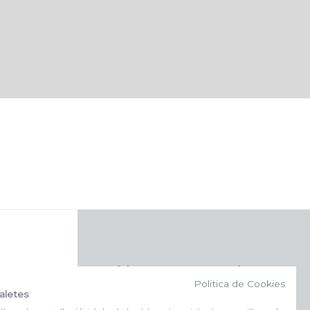
f (NEWSLETTER)
Politica de Cookies
aletes
Subscriu-te al nostre bulletí