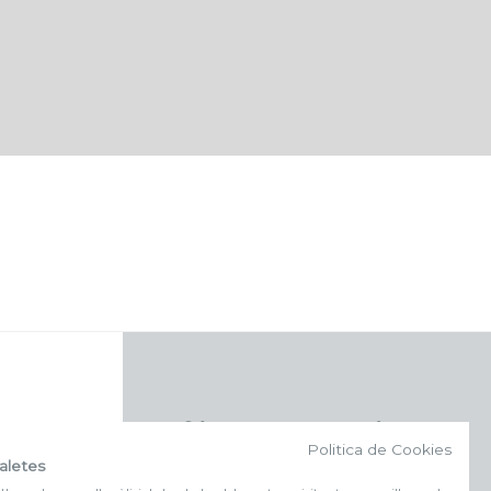
f (NEWSLETTER)
Politica de Cookies
aletes
Subscriu-te al nostre bulletí