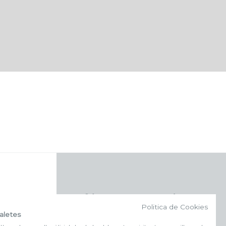
f (NEWSLETTER)
Politica de Cookies
aletes
Subscriu-te al nostre bulletí