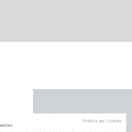
f (NEWSLETTER)
Politica de Cookies
aletes
Subscriu-te al nostre bulletí