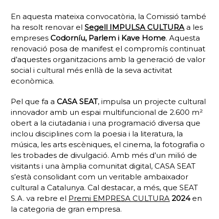
En aquesta mateixa convocatòria, la Comissió també
ha resolt renovar el
Segell IMPULSA CULTURA
a les
empreses
Codorníu, Parlem i Kave Home
. Aquesta
renovació posa de manifest el compromís continuat
d’aquestes organitzacions amb la generació de valor
social i cultural més enllà de la seva activitat
econòmica.
Pel que fa a
CASA SEAT
, impulsa un projecte cultural
innovador amb un espai multifuncional de 2.600 m²
obert a la ciutadania i una programació diversa que
inclou disciplines com la poesia i la literatura, la
música, les arts escèniques, el cinema, la fotografia o
les trobades de divulgació. Amb més d’un milió de
visitants i una àmplia comunitat digital, CASA SEAT
s’està consolidant com un veritable ambaixador
cultural a Catalunya. Cal destacar, a més, que SEAT
S.A. va rebre el
Premi EMPRESA CULTURA
2024
en
la categoria de gran empresa.