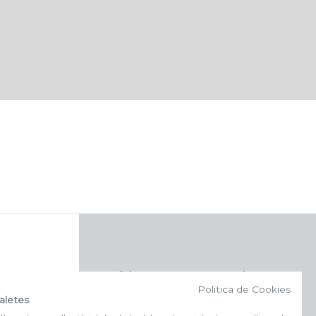
f (NEWSLETTER)
Politica de Cookies
aletes
Subscriu-te al nostre bulletí