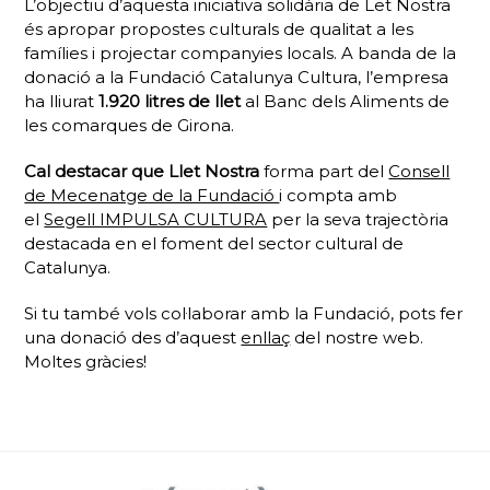
L’objectiu d’aquesta iniciativa solidària de Let Nostra
és apropar propostes culturals de qualitat a les
famílies i projectar companyies locals. A banda de la
donació a la Fundació Catalunya Cultura, l’empresa
ha lliurat
1.920 litres de llet
al Banc dels Aliments de
les comarques de Girona.
Cal destacar que Llet Nostra
forma part del
Consell
de Mecenatge de la Fundació
i compta amb
el
Segell IMPULSA CULTURA
per la seva trajectòria
destacada en el foment del sector cultural de
Catalunya.
Si tu també vols col·laborar amb la Fundació, pots fer
una donació des d’aquest
enllaç
del nostre web.
Moltes gràcies!