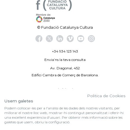
© Fundació Catalunya Cultura
+34 934 123 143
Envia’ns la teva consulta
Av. Diagonal, 452
Edifici Cambra de Comerç de Barcelona.
Avís legal
Politica de Cookies
Politica de privacitat
Usem galetes
Podem col·locar-les per a l'anàlisi de les dades dels nostres visitants, per
By 100X100NET
millorar el nostre lloc web, mostrar-hi contingut personalitzat i oferir-hi
una excel·lent experiència d'usuari. Per obtenir més informació sobre les
galetes que usem, obriu la configuració.
f (NEWSLETTER)