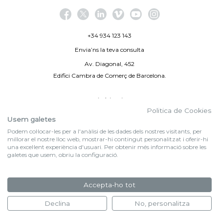
+34 934 123 143
Envia’ns la teva consulta
Av. Diagonal, 452
Edifici Cambra de Comerç de Barcelona.
Avís legal
Politica de Cookies
Politica de privacitat
Usem galetes
Podem col·locar-les per a l'anàlisi de les dades dels nostres visitants, per
By 100X100NET
millorar el nostre lloc web, mostrar-hi contingut personalitzat i oferir-hi
una excel·lent experiència d'usuari. Per obtenir més informació sobre les
galetes que usem, obriu la configuració.
f (NEWSLETTER)
Subscriu-te al nostre bulletí
Accepta-ho tot
FORMULARI D'INSCRIPCIÓ
Declina
No, personalitza