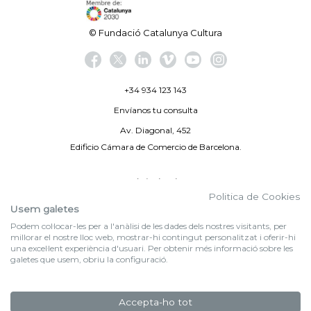
© Fundació Catalunya Cultura
+34 934 123 143
Envíanos tu consulta
Av. Diagonal, 452
Edificio Cámara de Comercio de Barcelona.
Aviso legal
Politica de Cookies
Política de privacidad
Usem galetes
Podem col·locar-les per a l'anàlisi de les dades dels nostres visitants, per
By 100X100NET
millorar el nostre lloc web, mostrar-hi contingut personalitzat i oferir-hi
una excel·lent experiència d'usuari. Per obtenir més informació sobre les
galetes que usem, obriu la configuració.
f (NEWSLETTER)
Suscríbete a nuestra newsletter
Accepta-ho tot