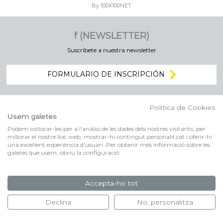
By 100X100NET
f (NEWSLETTER)
Suscríbete a nuestra newsletter
FORMULARIO DE INSCRIPCIÓN
Politica de Cookies
Usem galetes
Podem col·locar-les per a l'anàlisi de les dades dels nostres visitants, per
millorar el nostre lloc web, mostrar-hi contingut personalitzat i oferir-hi
una excel·lent experiència d'usuari. Per obtenir més informació sobre les
galetes que usem, obriu la configuració.
Accepta-ho tot
Declina
No, personalitza