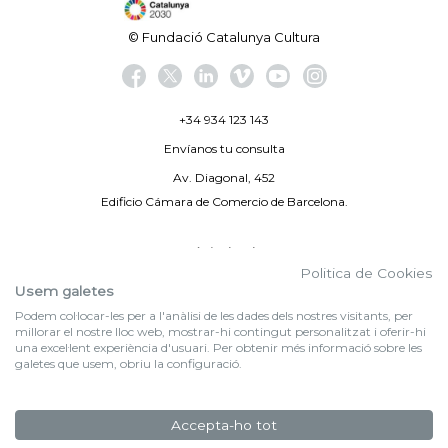
© Fundació Catalunya Cultura
+34 934 123 143
Envíanos tu consulta
Av. Diagonal, 452
Edificio Cámara de Comercio de Barcelona.
Aviso legal
Politica de Cookies
Política de privacidad
Usem galetes
Podem col·locar-les per a l'anàlisi de les dades dels nostres visitants, per
By 100X100NET
millorar el nostre lloc web, mostrar-hi contingut personalitzat i oferir-hi
una excel·lent experiència d'usuari. Per obtenir més informació sobre les
galetes que usem, obriu la configuració.
f (NEWSLETTER)
Suscríbete a nuestra newsletter
Accepta-ho tot