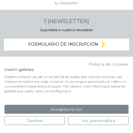
By 100X100NET
f (NEWSLETTER)
Suscríbete a nuestra newsletter
FORMULARIO DE INSCRIPCIÓN
Politica de Cookies
Usem galetes
Podem col·locar-les per a l'anàlisi de les dades dels nostres visitants, per
millorar el nostre lloc web, mostrar-hi contingut personalitzat i oferir-hi
una excel·lent experiència d'usuari. Per obtenir més informació sobre les
galetes que usem, obriu la configuració.
Accepta-ho tot
Declina
No, personalitza