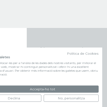
f (NEWSLETTER)
Politica de Cookies
aletes
Suscríbete a nuestra newsletter
locar-les per a l'anàlisi de les dades dels nostres visitants, per millorar el
c web, mostrar-hi contingut personalitzat i oferir-hi una excel·lent
a d'usuari. Per obtenir més informació sobre les galetes que usem, obriu
FORMULARIO DE
ració.
INSCRIPCIÓN
Accepta-ho tot
Declina
No, personalitza