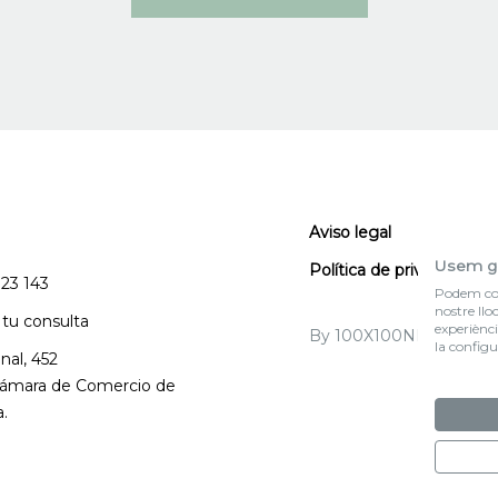
Aviso legal
Usem g
Política de privacidad
123 143
Podem col·
nostre llo
 tu consulta
experiènci
By 100X100NET
la configu
nal, 452
 Cámara de Comercio de
.