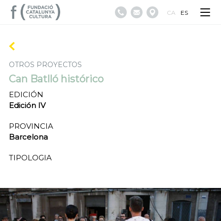
CA
ES
OTROS PROYECTOS
Can Batlló histórico
EDICIÓN
Edición IV
PROVINCIA
Barcelona
TIPOLOGIA