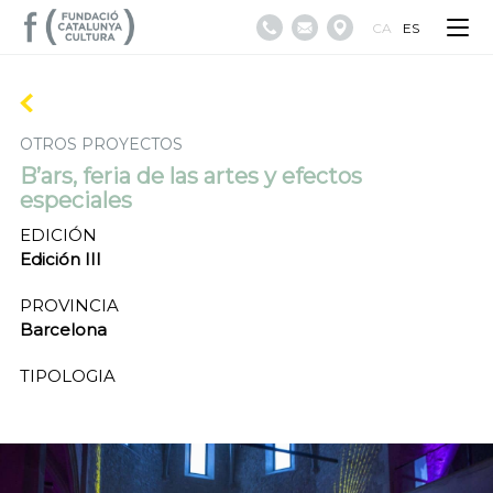
CA
ES
OTROS PROYECTOS
B’ars, feria de las artes y efectos
especiales
EDICIÓN
Edición III
PROVINCIA
Barcelona
TIPOLOGIA