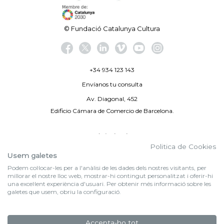
© Fundació Catalunya Cultura
+34 934 123 143
Envíanos tu consulta
Av. Diagonal, 452
Edificio Cámara de Comercio de Barcelona.
Aviso legal
Politica de Cookies
Política de privacidad
Usem galetes
Podem col·locar-les per a l'anàlisi de les dades dels nostres visitants, per
By 100X100NET
millorar el nostre lloc web, mostrar-hi contingut personalitzat i oferir-hi
una excel·lent experiència d'usuari. Per obtenir més informació sobre les
galetes que usem, obriu la configuració.
f (NEWSLETTER)
Suscríbete a nuestra newsletter
Accepta-ho tot