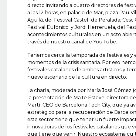
directo invitando a cuatro directores de festi
a las 12 horas, en palacio de Mar, plaza Pau V
Aguilà, del Festival Castell de Peralada; Cesc 
Festival Eufónico; y Jordi Herreruela, del Fes
acontecimientos culturales en un acto abiert
través de nuestro canal de YouTube.
Tenemos cerca la temporada de festivales y e
momentos de la crisis sanitaria. Por eso hem
festivales catalanes de ambits artísticos y ter
nuevo escenario de la cultura en directo.
La charla, moderada por María José Gómez (d
la presentación de Maite Esteve, directora d
Martí, CEO de Barcelona Tech City, que ya av
estratégico para la recuperación de Barcelona
este sector tiene que tener un fuerte impac
innovadoras de los festivales catalanes que
que tiene que venir. Nuestro ecosistema cul