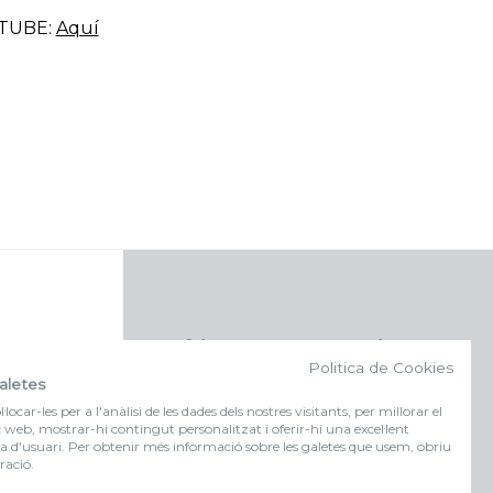
TUBE:
Aquí
f (NEWSLETTER)
Politica de Cookies
aletes
Suscríbete a nuestra newsletter
locar-les per a l'anàlisi de les dades dels nostres visitants, per millorar el
c web, mostrar-hi contingut personalitzat i oferir-hi una excel·lent
a d'usuari. Per obtenir més informació sobre les galetes que usem, obriu
FORMULARIO DE
ració.
INSCRIPCIÓN