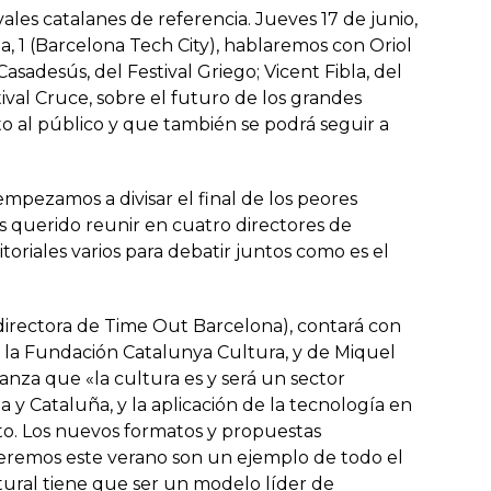
vales catalanes de referencia. Jueves 17 de junio,
ila, 1 (Barcelona Tech City), hablaremos con Oriol
Casadesús, del Festival Griego; Vicent Fibla, del
tival Cruce, sobre el futuro de los grandes
o al público y que también se podrá seguir a
mpezamos a divisar el final de los peores
os querido reunir en cuatro directores de
ritoriales varios para debatir juntos como es el
irectora de Time Out Barcelona), contará con
e la Fundación Catalunya Cultura, y de Miquel
anza que «la cultura es y será un sector
 y Cataluña, y la aplicación de la tecnología en
to. Los nuevos formatos y propuestas
 veremos este verano son un ejemplo de todo el
tural tiene que ser un modelo líder de