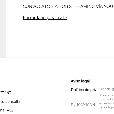
CONVOCATORIA POR STREAMING VÍA YOU
Formulario para asistir
Aviso legal
Usem g
Política de privacidad
123 143
Podem col·
nostre llo
 tu consulta
experiènci
By 100X100NET
la configu
nal, 452