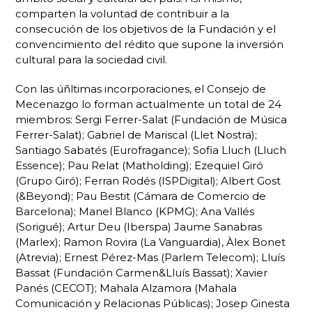
comparten la voluntad de contribuir a la
consecución de los objetivos de la Fundación y el
convencimiento del rédito que supone la inversión
cultural para la sociedad civil.
Con las úñltimas incorporaciones, el Consejo de
Mecenazgo lo forman actualmente un total de 24
miembros: Sergi Ferrer-Salat (Fundación de Música
Ferrer-Salat); Gabriel de Mariscal (Llet Nostra);
Santiago Sabatés (Eurofragance); Sofia Lluch (Lluch
Essence); Pau Relat (Matholding); Ezequiel Giró
(Grupo Giró); Ferran Rodés (ISPDigital); Albert Gost
(&Beyond); Pau Bestit (Cámara de Comercio de
Barcelona); Manel Blanco (KPMG); Ana Vallés
(Sorigué); Artur Deu (Iberspa) Jaume Sanabras
(Marlex); Ramon Rovira (La Vanguardia), Àlex Bonet
(Atrevia); Ernest Pérez-Mas (Parlem Telecom); Lluís
Bassat (Fundación Carmen&Lluís Bassat); Xavier
Panés (CECOT); Mahala Alzamora (Mahala
Comunicación y Relacionas Públicas); Josep Ginesta