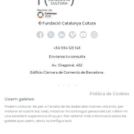
© Fundació Catalunya Cultura
+34 934 123 143
Envíanos tu consulta
Av. Diagonal, 452
Edificio Cámara de Comercio de Barcelona.
Aviso legal
Politica de Cookies
Política de privacidad
Usem galetes
Podem col·locar-les per a l'anàlisi de les dades dels nostres visitants, per
By 100X100NET
millorar el nostre lloc web, mostrar-hi contingut personalitzat i oferir-hi
una excel·lent experiència d'usuari. Per obtenir més informació sobre les
galetes que usem, obriu la configuració.
f (NEWSLETTER)
Suscríbete a nuestra newsletter