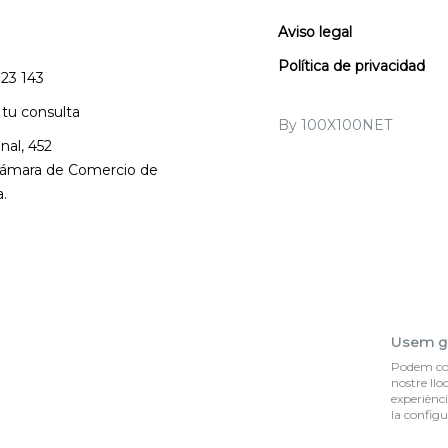
Aviso legal
Política de privacidad
123 143
 tu consulta
By 100X100NET
nal, 452
 Cámara de Comercio de
.
Usem g
Podem col·
nostre llo
experiènci
la configu