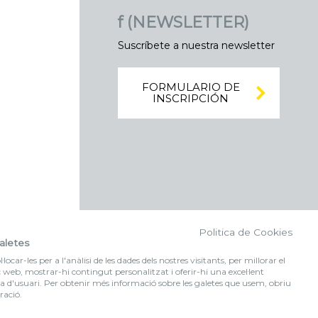
f (NEWSLETTER)
Suscríbete a nuestra newsletter
FORMULARIO DE
INSCRIPCIÓN
Politica de Cookies
aletes
locar-les per a l'anàlisi de les dades dels nostres visitants, per millorar el
c web, mostrar-hi contingut personalitzat i oferir-hi una excel·lent
a d'usuari. Per obtenir més informació sobre les galetes que usem, obriu
ració.