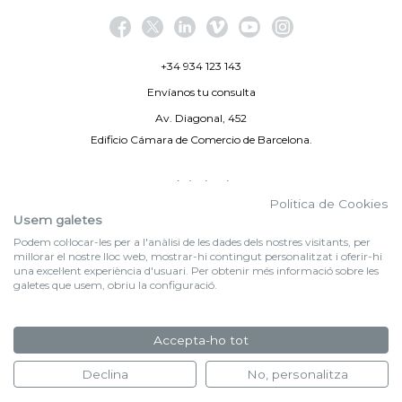
+34 934 123 143
Envíanos tu consulta
Av. Diagonal, 452
Edificio Cámara de Comercio de Barcelona.
Aviso legal
Politica de Cookies
Política de privacidad
Usem galetes
Podem col·locar-les per a l'anàlisi de les dades dels nostres visitants, per
By 100X100NET
millorar el nostre lloc web, mostrar-hi contingut personalitzat i oferir-hi
una excel·lent experiència d'usuari. Per obtenir més informació sobre les
galetes que usem, obriu la configuració.
f (NEWSLETTER)
Suscríbete a nuestra newsletter
Accepta-ho tot
FORMULARIO DE INSCRIPCIÓN
Declina
No, personalitza