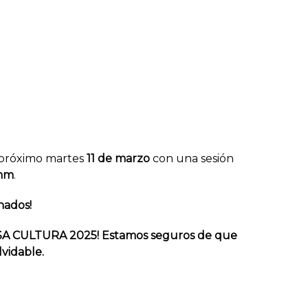
l próximo martes
11 de marzo
con una sesión
amm
.
nados!
LSA CULTURA 2025! Estamos seguros de que
vidable.