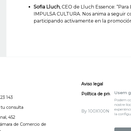
Sofia Lluch
, CEO de Lluch Essence: “Para L
IMPULSA CULTURA. Nos anima a seguir co
participando activamente en la promoción
Aviso legal
Usem g
Política de privacidad
123 143
Podem col·
nostre llo
 tu consulta
experiènci
By 100X100NET
la configu
nal, 452
 Cámara de Comercio de