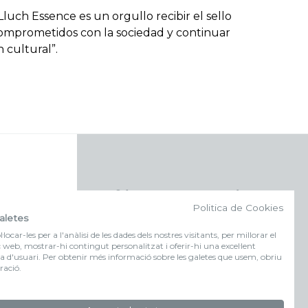
luch Essence es un orgullo recibir el sello
mprometidos con la sociedad y continuar
 cultural”.
f (NEWSLETTER)
Politica de Cookies
aletes
Suscríbete a nuestra newsletter
locar-les per a l'anàlisi de les dades dels nostres visitants, per millorar el
c web, mostrar-hi contingut personalitzat i oferir-hi una excel·lent
a d'usuari. Per obtenir més informació sobre les galetes que usem, obriu
FORMULARIO DE
ració.
INSCRIPCIÓN