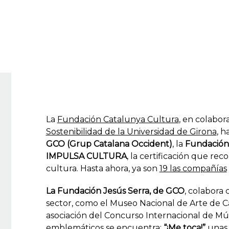
La
Fundación Catalunya Cultura
, en colabor
Sostenibilidad de la Universidad de Girona
, h
GCO (Grup Catalana Occident)
, la
Fundación 
IMPULSA CULTURA
, la certificación que r
cultura. Hasta ahora, ya son
19 las compañías
La Fundación Jesús Serra, de GCO
, colabora 
sector, como el Museo Nacional de Arte de 
asociación del Concurso Internacional de Mús
emblemáticos se encuentra:
“¡Me toca!”
unas 